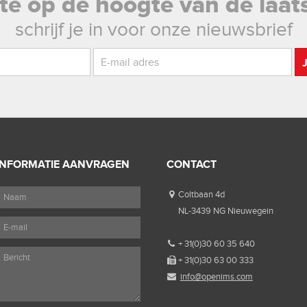
rste op de hoogte van de laat
schrijf je in voor onze nieuwsbrief
INFORMATIE AANVRAGEN
CONTACT
Coltbaan 4d
NL-3439 NG Nieuwegein
+ 31(0)30 60 35 640
+ 31(0)30 63 00 333
info@openims.com