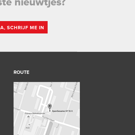
ste nieuwtjes?
JA, SCHRIJF ME IN
ROUTE