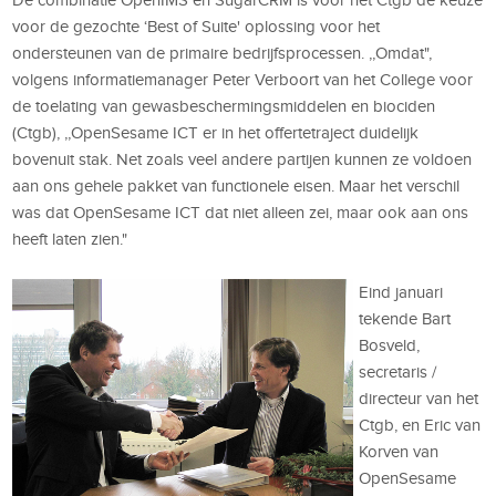
voor de gezochte ‘Best of Suite' oplossing voor het
ondersteunen van de primaire bedrijfsprocessen. ,,Omdat",
volgens informatiemanager Peter Verboort van het College voor
de toelating van gewasbeschermingsmiddelen en biociden
(Ctgb), ,,OpenSesame ICT er in het offertetraject duidelijk
bovenuit stak. Net zoals veel andere partijen kunnen ze voldoen
aan ons gehele pakket van functionele eisen. Maar het verschil
was dat OpenSesame ICT dat niet alleen zei, maar ook aan ons
heeft laten zien."
Eind januari
tekende Bart
Bosveld,
secretaris /
directeur van het
Ctgb, en Eric van
Korven van
OpenSesame