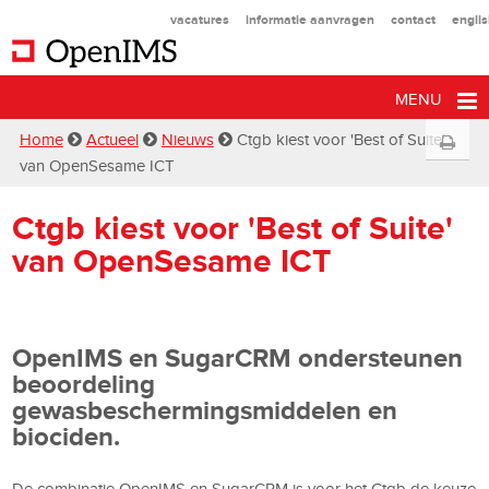
vacatures
informatie aanvragen
contact
engli
MENU
Home
Actueel
Nieuws
Ctgb kiest voor 'Best of Suite'
van OpenSesame ICT
Ctgb kiest voor 'Best of Suite'
van OpenSesame ICT
OpenIMS en SugarCRM ondersteunen
beoordeling
gewasbeschermingsmiddelen en
biociden.
De combinatie OpenIMS en SugarCRM is voor het Ctgb de keuze