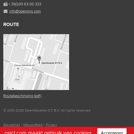
+ 31(0)30 63 00 333
info@openims.com
ROUTE
Routebeschrijving (pdf)
© 2001-2026 OpenSesame ICT B.V. All rights reserved
Disclaimer
|
Nieuwsfeed
|
Privacy
osict.com maakt gebruik van cookies.
Accepteren