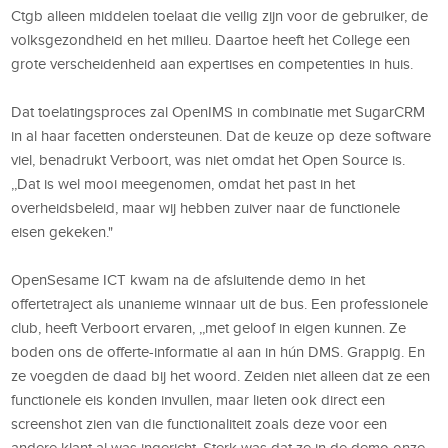
Ctgb alleen middelen toelaat die veilig zijn voor de gebruiker, de
volksgezondheid en het milieu. Daartoe heeft het College een
grote verscheidenheid aan expertises en competenties in huis.
Dat toelatingsproces zal OpenIMS in combinatie met SugarCRM
in al haar facetten ondersteunen. Dat de keuze op deze software
viel, benadrukt Verboort, was niet omdat het Open Source is.
,,Dat is wel mooi meegenomen, omdat het past in het
overheidsbeleid, maar wij hebben zuiver naar de functionele
eisen gekeken."
OpenSesame ICT kwam na de afsluitende demo in het
offertetraject als unanieme winnaar uit de bus. Een professionele
club, heeft Verboort ervaren, ,,met geloof in eigen kunnen. Ze
boden ons de offerte-informatie al aan in hún DMS. Grappig. En
ze voegden de daad bij het woord. Zeiden niet alleen dat ze een
functionele eis konden invullen, maar lieten ook direct een
screenshot zien van die functionaliteit zoals deze voor een
andere klant al was ingericht. Sterk was dat ze in de demo onze