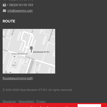
+ 31(0)30 63 00 333
info@openims.com
ROUTE
Routebeschrijving (pdf)
© 2001-2026 OpenSesame ICT B.V. All rights reserved
Disclaimer
|
Nieuwsfeed
|
Privacy