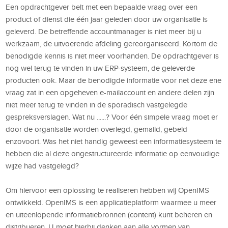
Een opdrachtgever belt met een bepaalde vraag over een
product of dienst die één jaar geleden door uw organisatie is
geleverd. De betreffende accountmanager is niet meer bij u
werkzaam, de uitvoerende afdeling gereorganiseerd. Kortom de
benodigde kennis is niet meer voorhanden. De opdrachtgever is
nog wel terug te vinden in uw ERP-systeem, de geleverde
producten ook. Maar de benodigde informatie voor net deze ene
vraag zat in een opgeheven e-mailaccount en andere delen zijn
niet meer terug te vinden in de sporadisch vastgelegde
gespreksverslagen. Wat nu ......? Voor één simpele vraag moet er
door de organisatie worden overlegd, gemaild, gebeld
enzovoort. Was het niet handig geweest een informatiesysteem te
hebben die al deze ongestructureerde informatie op eenvoudige
wijze had vastgelegd?
Om hiervoor een oplossing te realiseren hebben wij OpenIMS
ontwikkeld. OpenIMS is een applicatieplatform waarmee u meer
en uiteenlopende informatiebronnen (content) kunt beheren en
distribueren. U moet hierbij denken aan alle vormen van