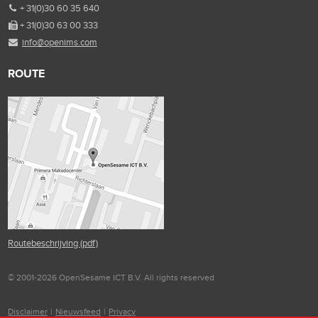
+ 31(0)30 60 35 640
+ 31(0)30 63 00 333
info@openims.com
ROUTE
Routebeschrijving (pdf)
© 2001-2026 OpenSesame ICT B.V. All rights reserved
Disclaimer
|
Nieuwsfeed
|
Privacy