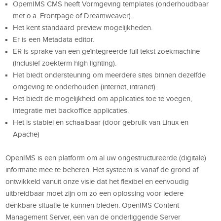
OpemIMS CMS heeft Vormgeving templates (onderhoudbaar
met o.a. Frontpage of Dreamweaver).
Het kent standaard preview mogelijkheden.
Er is een Metadata editor.
ER is sprake van een geïntegreerde full tekst zoekmachine
(inclusief zoekterm high lighting).
Het biedt ondersteuning om meerdere sites binnen dezelfde
omgeving te onderhouden (internet, intranet).
Het biedt de mogelijkheid om applicaties toe te voegen,
integratie met backoffice applicaties.
Het is stabiel en schaalbaar (door gebruik van Linux en
Apache)
OpenIMS is een platform om al uw ongestructureerde (digitale)
informatie mee te beheren. Het systeem is vanaf de grond af
ontwikkeld vanuit onze visie dat het flexibel en eenvoudig
uitbreidbaar moet zijn om zo een oplossing voor iedere
denkbare situatie te kunnen bieden. OpenIMS Content
Management Server, een van de onderliggende Server