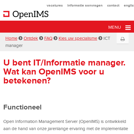
vacatures
informatie aanvragen
contact
engli
MENU
Home
Ontdek
FAQ
Kies uw specialisme
ICT
manager
U bent IT/Informatie manager.
Wat kan OpenIMS voor u
betekenen?
Functioneel
Open Information Management Server (OpenIMS) is ontwikkeld
aan de hand van onze jarenlange ervaring met de implementatie