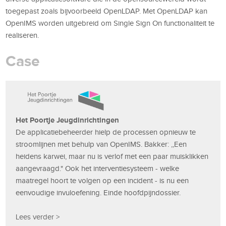
toegepast zoals bijvoorbeeld OpenLDAP. Met OpenLDAP kan
OpenIMS worden uitgebreid om Single Sign On functionaliteit te
realiseren.
Case
Het Poortje Jeugdinrichtingen
De applicatiebeheerder hielp de processen opnieuw te
stroomlijnen met behulp van OpenIMS. Bakker: ,,Een
heidens karwei, maar nu is verlof met een paar muisklikken
aangevraagd." Ook het interventiesysteem - welke
maatregel hoort te volgen op een incident - is nu een
eenvoudige invuloefening. Einde hoofdpijndossier.
Lees verder >