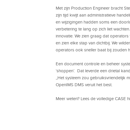
Met zijn Production Engineer bracht St
zijn tijd kwijt aan administratieve han
en wijzigingen hadden soms een doorlo
verbetering te lang op zich liet wachten
innovatie. We zien graag dat operators 
en zien elke stap van dichtbij. We wild
operators ook sneller baat bij zouden 
Een document controle en beheer syst
‘shoppen’. Dat leverde een drietal ka
,,Het systeem zou gebruiksvriendelijk
OpenIMS DMS veruit het best.
Meer weten? Lees de volledige CASE hi