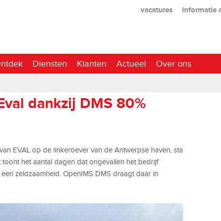
vacatures
informatie
ntdek
Diensten
Klanten
Actueel
Over ons
 Eval dankzij DMS 80%
n van EVAL op de linkeroever van de Antwerpse haven, sta
t toont het aantal dagen dat ongevallen het bedrijf
jn een zeldzaamheid. OpenIMS DMS draagt daar in