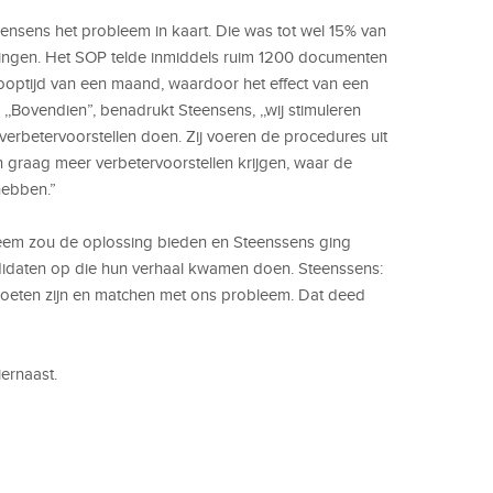
eensens het probleem in kaart. Die was tot wel 15% van
delingen. Het SOP telde inmiddels ruim 1200 documenten
optijd van een maand, waardoor het effect van een
. ,,Bovendien”, benadrukt Steensens, ,,wij stimuleren
verbetervoorstellen doen. Zij voeren de procedures uit
en graag meer verbetervoorstellen krijgen, waar de
hebben.”
eem zou de oplossing bieden en Steenssens ging
ndidaten op die hun verhaal kwamen doen. Steenssens:
 moeten zijn en matchen met ons probleem. Dat deed
ernaast.