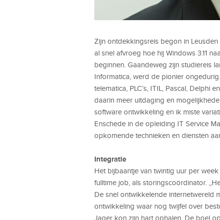
Zijn ontdekkingsreis begon in Leusden
al snel afvroeg hoe hij Windows 3.11 naa
beginnen. Gaandeweg zijn studiereis 
Informatica, werd de pionier ongedurig. 
telematica, PLC’s, ITIL, Pascal, Delphi e
daarin meer uitdaging en mogelijkhede
software ontwikkeling en ik miste varia
Enschede in de opleiding IT Service Ma
opkomende technieken en diensten aan 
Integratie
Het bijbaantje van twintig uur per wee
fulltime job, als storingscoördinator. 
De snel ontwikkelende internetwereld me
ontwikkeling waar nog twijfel over bes
Jager kon zijn hart ophalen. De boel o