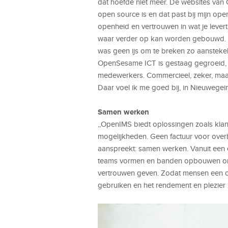
dat hoefde niet meer. De websites va
open source is en dat past bij mijn op
openheid en vertrouwen in wat je lever
waar verder op kan worden gebouwd. He
was geen ijs om te breken zo aanstekeli
OpenSesame ICT is gestaag gegroeid, do
medewerkers. Commercieel, zeker, maar 
Daar voel ik me goed bij, in Nieuwegein 
Samen werken
,,OpenIMS biedt oplossingen zoals klante
mogelijkheden. Geen factuur voor over
aanspreekt: samen werken. Vanuit een
teams vormen en banden opbouwen om d
vertrouwen geven. Zodat mensen een 
gebruiken en het rendement en plezier 