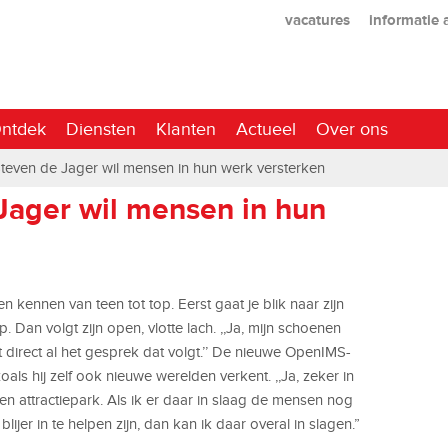
vacatures
informatie
ntdek
Diensten
Klanten
Actueel
Over ons
Steven de Jager wil mensen in hun werk versterken
Jager wil mensen in hun
kennen van teen tot top. Eerst gaat je blik naar zijn
. Dan volgt zijn open, vlotte lach. ,,Ja, mijn schoenen
t direct al het gesprek dat volgt.’’ De nieuwe OpenIMS-
oals hij zelf ook nieuwe werelden verkent. ,,Ja, zeker in
een attractiepark. Als ik er daar in slaag de mensen nog
ijer in te helpen zijn, dan kan ik daar overal in slagen.”