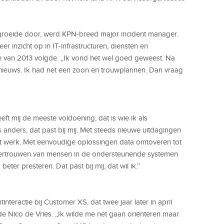
 groeide door, werd KPN-breed major incident manager.
r inzicht op in IT-infrastructuren, diensten en
ie van 2013 volgde. ,,Ik vond het wel goed geweest. Na
ht nieuws. Ik had net een zoon en trouwplannen. Dan vraag
eft mij de meeste voldoening, dat is wie ik als
 anders, dat past bij mij. Met steeds nieuwe uitdagingen
et werk. Met eenvoudige oplossingen data omtoveren tot
 vertrouwen van mensen in de ondersteunende systemen
ter presteren. Dat past bij mij, dat wil ik.’’
nteractie bij Customer XS, dat twee jaar later in april
de Nico de Vries. ,,Ik wilde me net gaan oriënteren maar