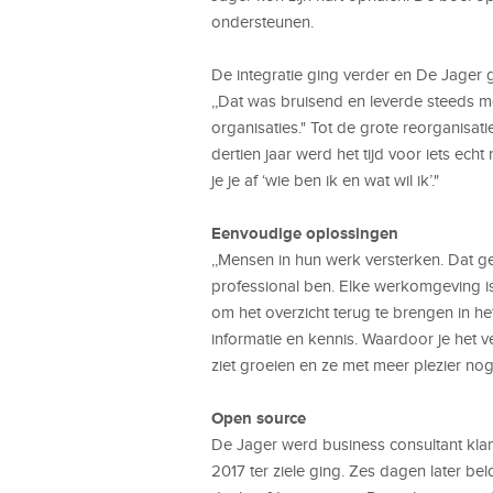
ondersteunen.
De integratie ging verder en De Jager
,,Dat was bruisend en leverde steeds mee
organisaties." Tot de grote reorganisat
dertien jaar werd het tijd voor iets ec
je je af ‘wie ben ik en wat wil ik’."
Eenvoudige oplossingen
,,Mensen in hun werk versterken. Dat ge
professional ben. Elke werkomgeving is
om het overzicht terug te brengen in h
informatie en kennis. Waardoor je het
ziet groeien en ze met meer plezier nog be
Open source
De Jager werd business consultant klanti
2017 ter ziele ging. Zes dagen later bel