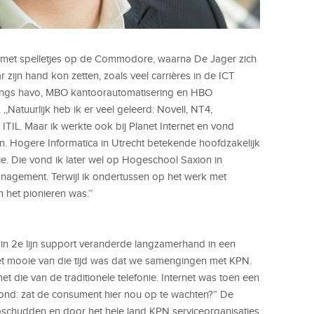
 met spelletjes op de Commodore, waarna De Jager zich
r zijn hand kon zetten, zoals veel carrières in de ICT
langs havo, MBO kantoorautomatisering en HBO
,,Natuurlijk heb ik er veel geleerd: Novell, NT4,
n ITIL. Maar ik werkte ook bij Planet Internet en vond
n. Hogere Informatica in Utrecht betekende hoofdzakelijk
tie. Die vond ik later wel op Hogeschool Saxion in
nagement. Terwijl ik ondertussen op het werk met
het pionieren was.’’
k in 2e lijn support veranderde langzamerhand in een
,,Het mooie van die tijd was dat we samengingen met KPN.
t die van de traditionele telefonie. Internet was toen een
tond: zat de consument hier nou op te wachten?” De
pschudden en door het hele land KPN serviceorganisaties