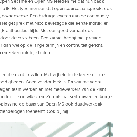
n Open Sesame en OpenIMS leerden me dat hun basis
en blik. Het type mensen dat open source aanspreekt ook:
t, no-nonsense. Een bijdrage leveren aan de community
t gesprek met Nico bevestigde die eerste indruk, er
jk enthousiast hij is. Met een goed verhaal ook:
or de crisis heen. Een stabiel bedrijf met prettige
dan wel op de lange termijn en continuïteit gericht.
en zeker ook bij klanten.’’
n die denk ik willen. Met vrijheid in de keuze uit alle
bodigheden. Geen vendor lock in. En wat me vooral
 eigen team werken en met medewerkers van de klant
oor te ontwikkelen. Zo ontstaat vertrouwen en kun je
oplossing op basis van OpenIMS ook daadwerkelijk
zienderogen toeneemt. Ook bij mij.’’