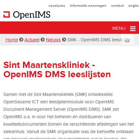
vacatures
informatie aanvragen
contact
engli
MENU
Home
Actueel
Nieuws
SMK - OpenIMS DMS leeslijsten
Sint Maartenskliniek -
OpenIMS DMS leeslijsten
Samen met de Sint Maartenskliniek (SMK) ontwikkelde
OpenSesame ICT een leeslijstenmodule voor OpenIMS
Document Management Server (OpenIMS DMS). SMK zet
OpenIMS o.a. in voor het beheren en distribueren van
kwaliteitsdocumenten binnen de verschillende afdelingen van het
ziekenhuis. Vanuit de SMK organisatie was de behoefte ontstaan
om (nieuwe) medewerkers documentlijsten aan te bieden, die